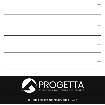
Vocês fazem outro tipo de projeto arquitetônico além
➕
do residencial?
Vocês atendem outros estados além de Santa
➕
Catarina?
➕
O que é um projeto de interiores de alto padrão?
➕
O escritório faz projeto de reforma?
©️ Todos os direitos reservados –
GT+