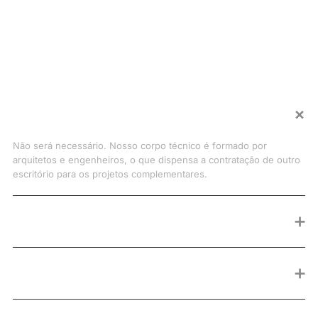
Dúvidas frequentes
Eu vou ter que contratar uma empresa de engenharia
➕
à parte?
Não será necessário. Nosso corpo técnico é formado por
arquitetos e engenheiros, o que dispensa a contratação de outro
escritório para os projetos complementares.
➕
Vocês também fazem projetos de interiores?
➕
Quem irá gerenciar a minha obra?