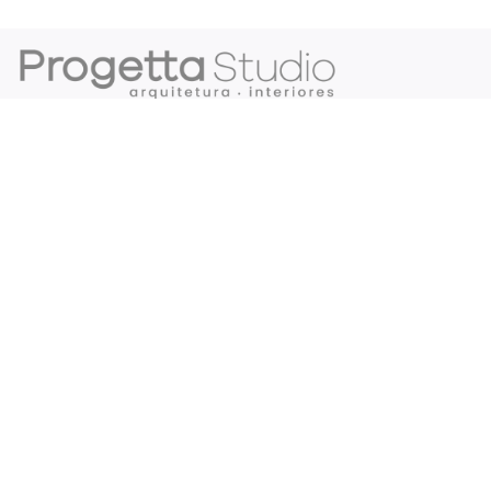
Somos um Studio de Arquitetura especializado em
desenvolver projetos luxuosos de alto padrão.
Fundamentos como a sustentabilidade, a tecnologia, a
biofilia e o uso dos materiais aparentes são
características que permeiam em todos os nossos
projetos.
Fale conosco