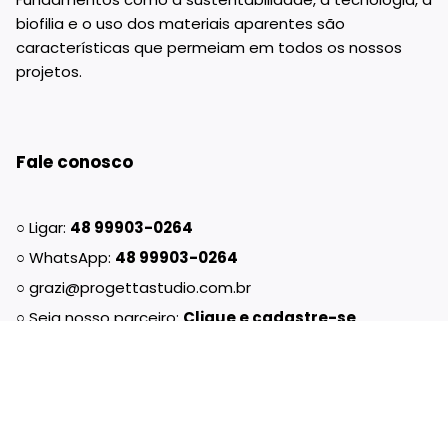
biofilia e o uso dos materiais aparentes são
características que permeiam em todos os nossos
projetos.
Fale conosco
○ Ligar:
48 99903-0264
○ WhatsApp:
48 99903-0264
○ grazi@progettastudio.com.br
○ Seja nosso parceiro:
Clique e cadastre-se
○
R. Osvaldo Cruz, 484 | Florianópolis SC, 88075-270
Links rápidos