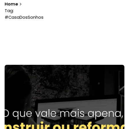
Home
Tag:
#CasaDosSonhos
Showing 1-1 of 1 results