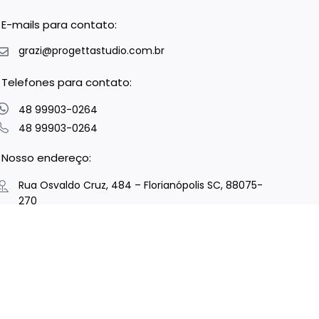
 E-mails para contato:
grazi@progettastudio.com.br
 Telefones para contato:
48 99903-0264
48 99903-0264
 Nosso endereço:
Rua Osvaldo Cruz, 484 – Florianópolis SC, 88075-
270
 Seja nosso parceiro:
Clique e cadastre-se
Copyright © 2023 Progetta Studio. All Rights Reserved.