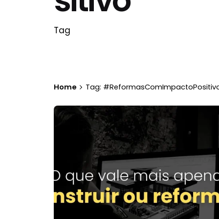
sitivo
Tag
Home
Tag: #ReformasComImpactoPositiv