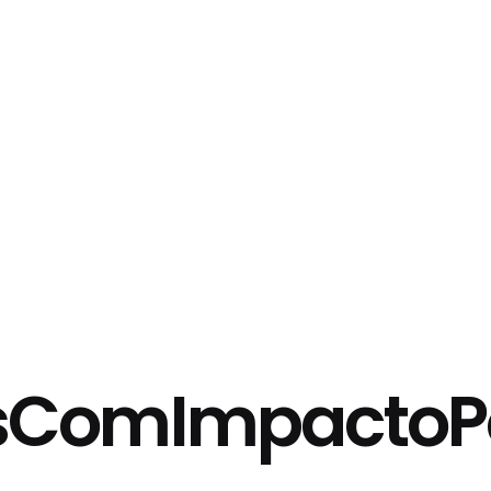
a
Interiores
Blog
sComImpactoP