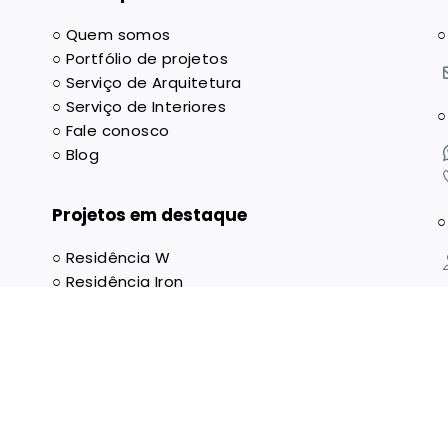
○
Quem somos
○
○
Portfólio de projetos
○
Serviço de Arquitetura
○
Serviço de Interiores
○
○
Fale conosco
○
Blog
Projetos em destaque
○
○
Residência W
○
Residência Iron
○
Galpão Contemporâneo
○
○
Residência Miami Vice
○
Restaurante OX Beef Club
○
Residência Sunset
001-70